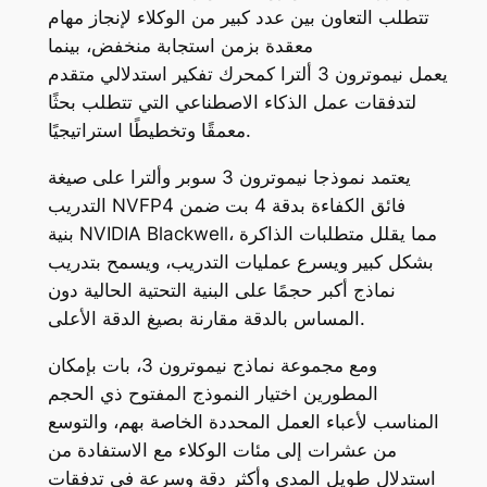
تتطلب التعاون بين عدد كبير من الوكلاء لإنجاز مهام
معقدة بزمن استجابة منخفض، بينما
يعمل نيموترون 3 ألترا كمحرك تفكير
استدلال
ي متقدم
لتدفقات عمل الذكاء الاصطناعي التي تتطلب بحثًا
معمقًا وتخطيطًا استراتيجيًا.
يعتمد نموذجا نيموترون 3 سوبر وألترا على صيغة
التدريب NVFP4 فائق الكفاءة بدقة
4 بت
ضمن
بنية NVIDIA Blackwell، مما يقلل متطلبات الذاكرة
بشكل كبير ويسرع عمليات التدريب، ويسمح بتدريب
نماذج أكبر حجمًا على البنية التحتية الحالية دون
المساس بالدقة مقارنة بصيغ الدقة الأعلى.
ومع مجموعة نماذج نيموترون 3، بات بإمكان
المطورين اختيار النموذج المفتوح ذي الحجم
المناسب لأعباء العمل المحددة الخاصة بهم، والتوسع
من عشرات إلى مئات الوكلاء مع الاستفادة من
استدلال طويل المدى وأكثر دقة وسرعة في تدفقات