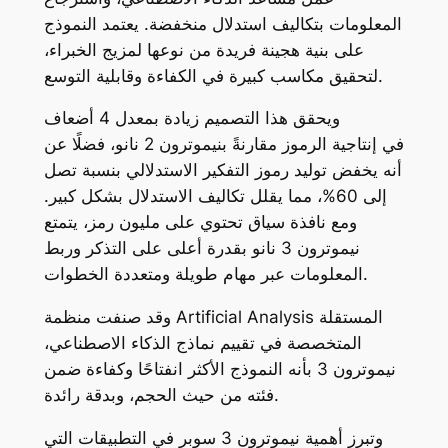
المعلومات بتكاليف استدلال منخفضة. يعتمد النموذج
على بنية هجينة فريدة من نوعها لمزيج الخبراء،
لتحقيق مكاسب كبيرة في الكفاءة وقابلية التوسع.
ويحقق هذا التصميم زيادة بمعدل 4 أضعاف
في إنتاجية الرموز مقارنةً بنيموترون 2 نانو، فضلًا عن
أنه يخفض توليد رموز التفكير الاستدلالي بنسبة تصل
إلى 60%، مما يقلل تكاليف الاستدلال بشكل كبير.
ومع نافذة سياق تحتوي على مليون رمز، يتمتع
نيموترون 3 نانو بقدرة أعلى على التذكر وربط
المعلومات عبر مهام طويلة ومتعددة الخطوات.
وقد صنفت منظمة Artificial Analysis المستقلة
المتخصصة في تقييم نماذج الذكاء الاصطناعي،
نيموترون 3 بأنه النموذج الأكثر انفتاحًا وكفاءة ضمن
فئته من حيث الحجم، وبدقة رائدة.
وتبرز أهمية نيموترون 3 سوبر في التطبيقات التي