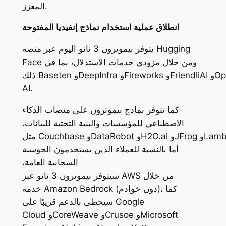
المعزز.
انطلاق عملية استخدام نماذج
إنفيديا
المفتوحة
يتوفر نيموترون 3 نانو اليوم عبر منصة Hugging
Face ومن خلال مزودي خدمات الاستدلال، بما في
ذلك Baseten وDeepInfra وFireworks وFriendliAI وOpenRouter وTogether
AI.
كما تتوفر نماذج نيموترون على منصات الذكاء
الاصطناعي للمؤسسات والبنية التحتية للبيانات،
مثل Couchbase وDataRobot وH2O.ai وJFrog وLambda وUiPath.
أما بالنسبة للعملاء الذين يستخدمون الحوسبة
السحابية العامة،
سيتوفر نيموترون 3 نانو عبر AWS من خلال
خدمة Amazon Bedrock (دون خوادم)، كما
سيحظى بالدعم قريبًا على Google
Cloud وCoreWeave وCrusoe وMicrosoft