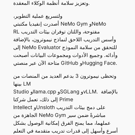
وتعزيز سلامة أنظمة الوكلاء المعقدة.
ولتسريع عملية التطوير،
أصدرت إنفيديا مكتبتي NeMo Gym وNeMo
RL مفتوحة، واللتان توفران بيئات التدريب
وأسس التدريب اللاحق لنماذج نيموترون، بالإضافة
إلى NeMo Evaluator للتحقق من سلامة النموذج
وأدائه. وجميع الأدوات ومجموعات البيانات أصبحت
متاحة الآن عبر منصتي GitHub وHugging Face.
وتحظى نيموترون 3 بدعم العديد من المنصات من
بينها LM
Studio وllama.cpp وSGLang وvLLM. بالإضافة
إلى ذلك، تعمل شركتا Prime
Intellect وUnsloth على دمج بيئات التدريب
الجاهزة من NeMo Gym مباشرةً ضمن سير
عملهما، مما يمنح الفرق إمكانية الوصول بشكل
أسرع وأسهل إلى قدرات تدريب متقدمة في التعلم