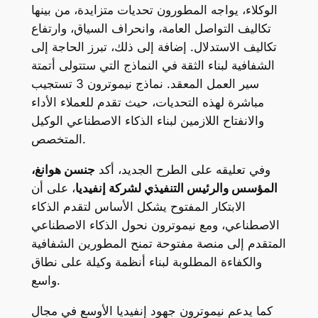
الوكلاء، يواجه المطورون تحديات متزايدة، من بينها
تكاليف التواصل العامة، وانحراف السياق، وارتفاع
تكاليف الاستدلال. إضافة إلى ذلك، تبرز الحاجة إلى
الشفافية لبناء الثقة في ال
نماذج
التي ستتولى أتمتة
سير العمل المعقد. نماذج نيموترون 3 تستجيب
مباشرة لهذه التحديات، حيث تقدم للعملاء الأداء
والانفتاح اللازمين لبناء الذكاء الاصطناعي الوكيل
المتخصص.
وفي تعليقه على الطرح الجديد، أكد
جنسن هوانغ،
المؤسس والرئيس التنفيذي لشركة إنفيديا
، على أن
الابتكار المفتوح يشكل الأساس لتقدم الذكاء
الاصطناعي، ومع نيموترون نحول الذكاء الاصطناعي
المتقدم إلى منصة مفتوحة تمنح المطورين الشفافية
والكفاءة المطلوبة لبناء أنظمة وكيلة على نطاق
واسع.
كما يدعم نيموترون جهود إنفيديا الأوسع في مجال