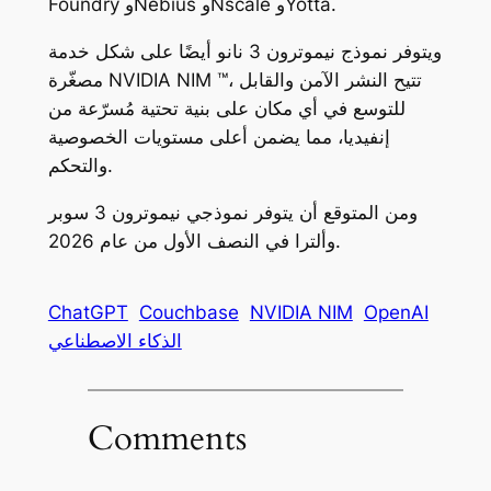
Foundry وNebius وNscale وYotta.
ويتوفر نموذج نيموترون 3 نانو أيضًا على شكل خدمة
مصغّرة NVIDIA NIM ™، تتيح النشر الآمن والقابل
للتوسع في أي مكان على بنية تحتية مُسرّعة من
إنفيديا، مما يضمن أعلى مستويات الخصوصية
والتحكم.
ومن المتوقع أن يتوفر نموذجي نيموترون 3 سوبر
وألترا في النصف الأول من عام 2026.
ChatGPT
Couchbase
NVIDIA NIM
OpenAI
الذكاء الاصطناعي
Comments