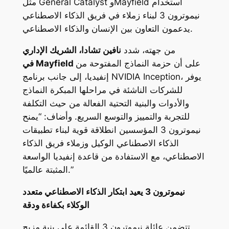
مثل General Catalyst وMayfield استخدام
نيموترون 3 لبناء زملاء في فريق الذكاء الاصطناعي
يدعمون التعاون بين الإنسان والذكاء الاصطناعي.
من جهته، شدد
نافين تشادا، الشريك الإداري
على أن حزمة النماذج المفتوحة من
Mayfield
في
إنفيديا، إلى جانب برنامج NVIDIA Inception، يوفر
للشركات الناشئة في مراحلها المبكرة النماذج
والأدوات والبنية التحتية الفعالة من حيث التكلفة
للتجربة والتمييز والتوسع السريع. وأضاف: “يمنح
نيموترون 3 المؤسسين انطلاقة قوية لبناء تطبيقات
الذكاء الاصطناعي الوكيل وزملاء فريق الذكاء
الاصطناعي، مع الاستفادة من قاعدة إنفيديا الواسعة
المثبتة عالميًا.”
نيموترون
3
يعيد ابتكار الذكاء الاصطناعي متعدد
الوكلاء بكفاءة ودقة
تتضمن عائلة نيموترون 3 القائمة على بنية مزيج