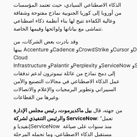
الذكاء الاصطناعي السيادي، حيث تعتمد المؤسسات
من أوروبا إلى كوريا الجنوبية نماذج مفتوحة وشفافة
وعالية الكفاءة تتيح لها بناء أنظمة ذكاء اصطناعي
تتماشى مع بياناتها ولوائحها وقيمها الخاصة.
وقد
بادرت بعض الشركات
، من
بينها Accenture وCadence وCrowdStrike وCursor وDeloitte وEY وOracle
Cloud
Infrastructure وPalantir وPerplexity وServiceNow وSiemens وSynopsys وZoom،
إلى دمج نماذج من عائلة نيموترون لدعم تدفقات
عمل الذكاء الاصطناعي في مجالات التصنيع والأمن
السيبراني وتطوير البرمجيات والإعلام والاتصالات
وغيرها من القطاعات.
من جهته، قال
بيل ماكديرموت، رئيس مجلس الإدارة
: “تعمل
ServiceNow
والرئيس التنفيذي لشركة
إنفيديا وServiceNow منذ سنوات على صياغة
مستقبل الذكاء الاصطناعي، وما تحمله المرحلة