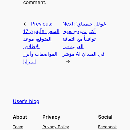
comment.
غوغل جيميناي’
Next:
Previous:
←
أكثر نموذج لغوي
آيفون 17e: السعر
توافقاً مع الثقافة
المتوقع، موعد
العربية في
الإطلاق،
مؤشر AI في الميدان
المواصفات وأبرز
→
المزايا
User's blog
About
Privacy
Social
Team
Privacy Policy
Facebook