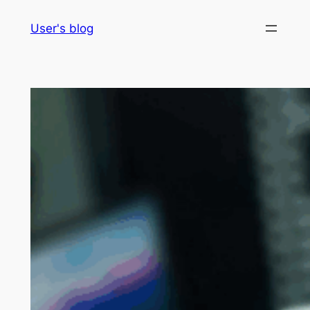
Skip
User's blog
to
content