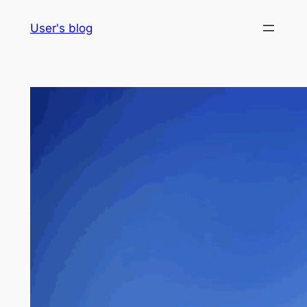
Skip
User's blog
to
content