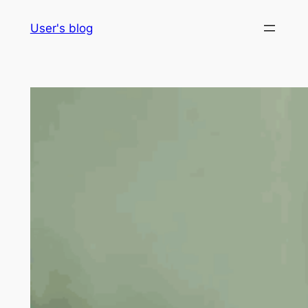
Skip
User's blog
to
content