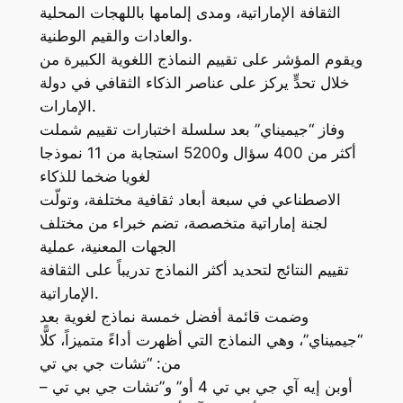
الثقافة الإماراتية، ومدى إلمامها باللهجات المحلية
والعادات والقيم الوطنية.
ويقوم المؤشر على تقييم النماذج اللغوية الكبيرة من
خلال تحدٍّ يركز على عناصر الذكاء الثقافي في دولة
الإمارات.
وفاز “جيميناي” بعد سلسلة اختبارات تقييم شملت
أكثر من 400 سؤال و5200 استجابة من 11 نموذجا
لغويا ضخما للذكاء
الاصطناعي في سبعة أبعاد ثقافية مختلفة، وتولّت
لجنة إماراتية متخصصة، تضم خبراء من مختلف
الجهات المعنية، عملية
تقييم النتائج لتحديد أكثر النماذج تدريباً على الثقافة
الإماراتية.
وضمت قائمة أفضل خمسة نماذج لغوية بعد
“جيميناي”، وهي النماذج التي أظهرت أداءً متميزاً، كلًّا
من: “تشات جي بي تي
– أوبن إيه آي جي بي تي 4 أو” و”تشات جي بي تي