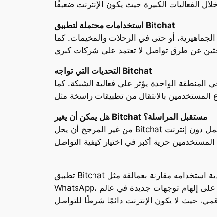
استخدامات محتملة لتطبيق Bitchat
الجماهيرية، أو حتى في الرحلات والمخيمات. كما
التحديات التي تواجه Bitchat
 المنطقة الواحدة يؤثر على فعالية الشبكة. كما
هل يمكن أن يغير Bitchat مستقبل المراسلة؟
من غير المرجح أن يحل Bitchat محل تطبيقات المراسلة التقليدية على نطاق واسع، لكنه قد يفتح بابًا جديدًا لتجارب بديلة. وجود خيار مراسلة يعمل دون إنترنت
تطبيق Bitchat من جاك دورسي يمثل رؤية مختلفة لمستقبل المراسلة، تضع الخصوصية والاستقلالية في المقدمة. ورغم محدودية استخدامه مقارنة بعمالقة مثل
WhatsApp، إلا أنه يقدم قيمة حقيقية في سيناريوهات محددة. نجاح التطبيق لن يُقاس بعدد المستخدمين فقط، بل بقدرته على إلهام توجهات جديدة في عالم