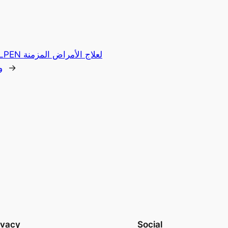
→
و
ivacy
Social