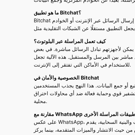
ما هو تطبيق Bitchat؟
Bitchat هو تطبيق مراسلة يعتمد على تقنية البلوتوث لإنشاء شبكة تواصل مباشرة بين الأجهزة القريبة من بعضها. بدلاً من إرسال الرسائل عبر الإنترنت أو الخوادم
كيف تعمل المراسلة عبر البلوتوث؟
يمكن لأجهزتهم تبادل الرسائل مباشرة. في بعض
المرسل والمستقبل. هذه الآلية تجعل Bitchat مناسبًا
للاستخدام في الأماكن التي تفتقر إلى الإنترنت.
الخصوصية والأمان في Bitchat
ع أو جمع البيانات. هذا النهج يجذب المستخدمين
شفير قوي وحماية فعالة ضد أي محاولات اختراق
محلية.
نة مع WhatsApp وتطبيقات المراسلة الأخرى
على عكس WhatsApp، الذي يعتمد بشكل كامل على الإنترنت والبنية السحابية، يقدم Bitchat تجربة محدودة من حيث النطاق لكنها قوية في الاستقلالية. واتساب
نتشار والميزات المتقدمة، بينما يركز Bitchat على حالات استخدام خاصة، مثل التواصل في حالات الطوارئ، أو في الأماكن ذات الرقابة العالية،