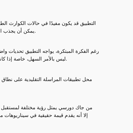
التطبيق قد يكون مفيدًا في حالات الكوارث الط
يمكن أن يجذب المستخدمين المهتمين بالتقنيات البديلة والخصوصية الرقمية، والباحثين عن طرق تواصل لا تعتمد على شركات كبرى.
رغم الفكرة المبتكرة، يواجه التطبيق تحديات واض
أن إقناع المستخدمين بالانتقال من تطبيقات راسخة مثل WhatsApp ليس بالأمر السهل، خاصة إذا كانت التجربة أقل سلاسة في الاستخدام اليومي.