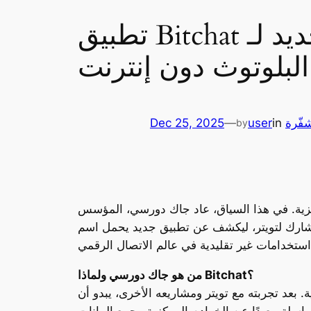
تطبيق Bitchat من جاك دورسي: منافس جديد لـ WhatsApp يعتمد
لبلوتوث دون إنترنت
فّرة
in
user
—
Dec 25, 2025
by
لمركزية. في هذا السياق، عاد جاك دورسي، المؤسس
ويتر، ليكشف عن تطبيق جديد يحمل اسم Bitchat، يهدف إلى تقديم تجربة مراسلة مختلفة كليًا عن التطبيقات الشائعة مثل WhatsApp. الفكرة
من هو جاك دورسي ولماذا Bitchat؟
ويتر ومشاريعه الأخرى، يبدو أن Bitchat يعكس قناعاته حول