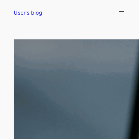
Skip
User's blog
to
content