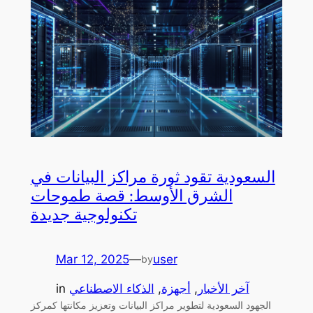
السعودية تقود ثورة مراكز البيانات في
الشرق الأوسط: قصة طموحات
تكنولوجية جديدة
Mar 12, 2025
—
user
by
آخر الأخبار
, 
أجهزة
, 
الذكاء الاصطناعي
in
الجهود السعودية لتطوير مراكز البيانات وتعزيز مكانتها كمركز