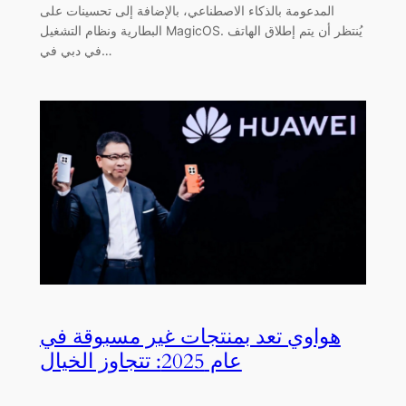
المدعومة بالذكاء الاصطناعي، بالإضافة إلى تحسينات على
البطارية ونظام التشغيل MagicOS. يُنتظر أن يتم إطلاق الهاتف
في دبي في…
هواوي تعد بمنتجات غير مسبوقة في
عام 2025: تتجاوز الخيال