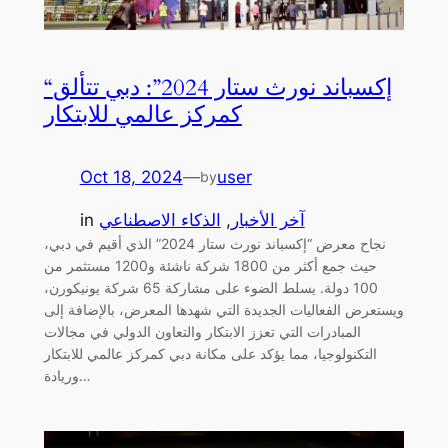
“إكسباند نورث ستار 2024”: دبي تتألق
كمركز عالمي للابتكار
Oct 18, 2024
—
user
by
آخر الأخبار
, 
الذكاء الاصطناعي
in
نجاح معرض “إكسباند نورث ستار 2024” الذي أقيم في دبي،
حيث جمع أكثر من 1800 شركة ناشئة و1200 مستثمر من
100 دولة. يسلط الضوء على مشاركة 65 شركة يونيكورن،
ويستعرض الفعاليات الجديدة التي شهدها المعرض، بالإضافة إلى
المبادرات التي تعزز الابتكار والتعاون الدولي في مجالات
التكنولوجيا، مما يؤكد على مكانة دبي كمركز عالمي للابتكار
وريادة…