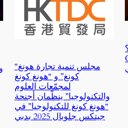
ن
“مجلس تنمية تجارة هونغ
و
كونغ” و “هونغ كونغ
لمجمّعات العلوم
والتكنولوجيا” ينظّمان أجنحة
“هونغ كونغ للتكنولوجيا” في
جيتكس جلوبال 2025 بدبي