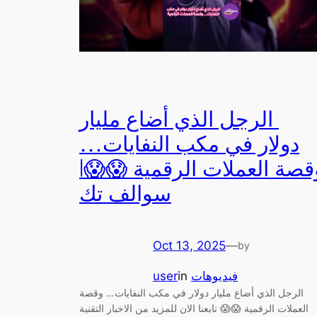
دولار في مكب النفايات…
قصة العملات الرقمية 😱😱|
سوالف تك
Oct 13, 2025
—
by
فيديوهات
in
user
العملات الرقمية 😱😱 تابعنا الان للمزيد من الاخبار التقنية