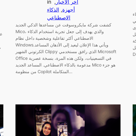
آخر الأخبار
, 
in
أجهزة
, 
الذكاء
ء
الاصطناعي
ي
كشفت شركة مايكروسوفت عن مساعدها الذكي الجديد
ى
Mico، والذي يهدف إلى جعل تجربة استخدام الذكاء
عا
تمثل توجهًا واضحًا نحو
الاصطناعي أكثر تفاعلية وشخصية داخل نظام
ة
Windows.ويأتي هذا الإعلان ليعيد إلى الأذهان المساعد
م
Mi
الكرتوني الشهير Clippy الذي رافق مستخدمي Microsoft
Office في التسعينيات، ولكن هذه المرة، بنسخة عصرية
مدعومة بالذكاء الاصطناعي. المساعد الجديد Mico هو جزء
من منظومة Copilot المتكاملة…