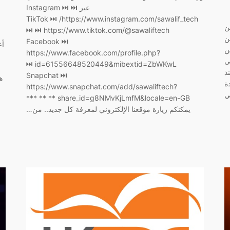
عبر ‏⏭ Instagram ⏭
https://www.instagram.com/sawalif_tech/ ‏⏭ TikTok
ن
⏭ https://www.tiktok.com/@sawaliftech ‏⏭
ن
Facebook ⏭
أع
ن
https://www.facebook.com/profile.php?
ى
id=61556648520449&mibextid=ZbWKwL ‏⏭
ذ
Snapchat ⏭
ه
ة
https://www.snapchat.com/add/sawaliftech?
share_id=g8NMvKjLmfM&locale=en-GB ** ** ***
يمكنكم زيارة موقعنا الإلكتروني لمعرفة كل جديد.. من…