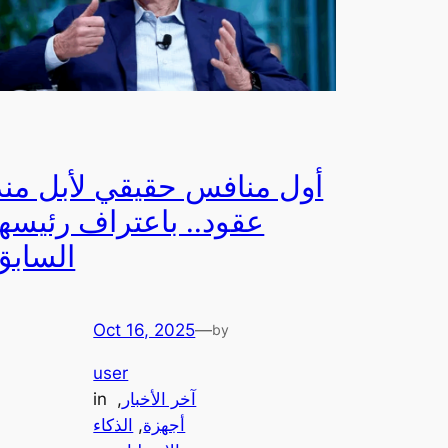
أول منافس حقيقي لأبل منذ
عقود.. باعتراف رئيسها
السابق
Oct 16, 2025
—
by
user
آخر الأخبار
, 
in
أجهزة
, 
الذكاء