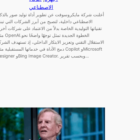
الاصطناعي
أعلنت شركة مايكروسوفت عن تطوير أداة توليد صور بالذكا
الاصطناعي داخلية، لتصبح من أبرز الشركات التي تبن
تقنياتها التوليدية الخاصة بدلاً من الاعتماد على شركات أخر
مثل OpenAI.الخطوة الجديدة 
الاستقلال التقني وتعزيز الابتكار الداخلي، إذ تستهدف الشرك
دمج الأداة في خدماتها المستقبلية مثل Copilot وcrosoft
Designer وBing Image Creator. وبحسب تقرير…