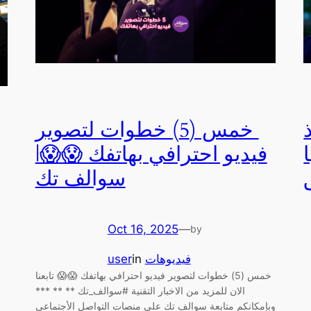
فيديو احترافي بهاتفك 😱😱|
سوالف تك
Oct 16, 2025
—
by
فيديوهات
in
user
الان للمزيد من الاخبار التقنية #سوالف_تك ** ** ***
وبإمكانكم متابعة سوالف تك على منصات التواصل الأجتماعي