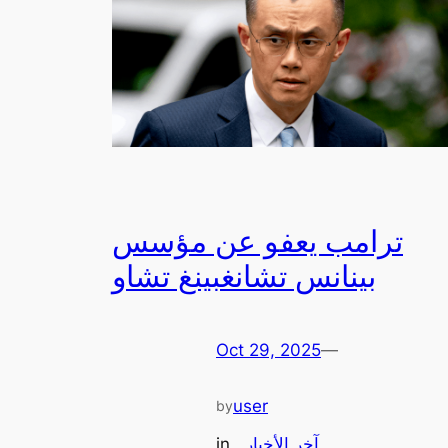
ترامب يعفو عن مؤسس
بينانس تشانغبينغ تشاو
Oct 29, 2025
—
user
by
آخر الأخبار
, 
in