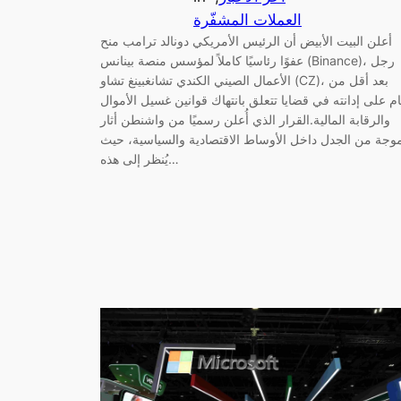
العملات المشفّرة
أعلن البيت الأبيض أن الرئيس الأمريكي دونالد ترامب منح
عفوًا رئاسيًا كاملاً لمؤسس منصة بينانس (Binance)، رجل
الأعمال الصيني الكندي تشانغبينغ تشاو (CZ)، بعد أقل من
م على إدانته في قضايا تتعلق بانتهاك قوانين غسيل الأموال
والرقابة المالية.القرار الذي أُعلن رسميًا من واشنطن أثار
وجة من الجدل داخل الأوساط الاقتصادية والسياسية، حيث
يُنظر إلى هذه…