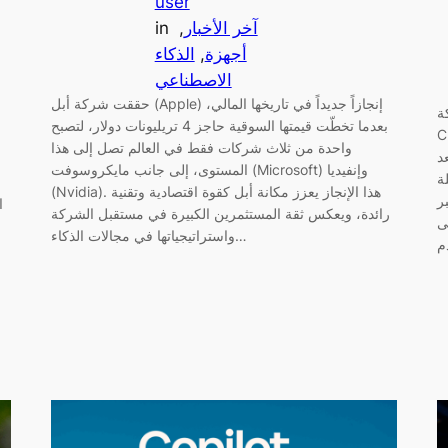
user
آخر الأخبار
, 
in
أجهزة
, 
الذكاء
الاصطناعي
حققت شركة أبل (Apple) إنجازاً جديداً في تاريخها المالي،
ي منصة
بعدما تخطّت قيمتها السوقية حاجز 4 تريليونات دولار، لتصبح
ات داخل
واحدة من ثلاث شركات فقط في العالم تصل إلى هذا
Ch
المستوى، إلى جانب مايكروسوفت (Microsoft) وإنفيديا
ة
(Nvidia). هذا الإنجاز يعزز مكانة أبل كقوة اقتصادية وتقنية
ر
ا
رائدة، ويعكس ثقة المستثمرين الكبيرة في مستقبل الشركة
O
واستراتيجياتها في مجالات الذكاء…