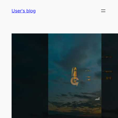
Skip
User's blog
to
content