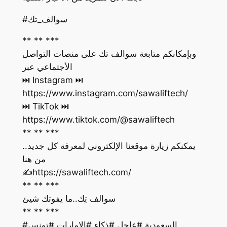
#سوالف_تك
** ** ***
وبإمكانكم متابعة سوالف تك على منصات التواصل
الأجتماعي عبر
https://www.instagram.com/sawaliftech/
https://www.tiktok.com/@sawaliftech
** ** ***
يمكنكم زيارة موقعنا الإلكتروني لمعرفة كل جديد..
من هنا
‏✍️https://sawaliftech.com/
** ** ***
سوالف تِك..ما يفوتك شيئ
** ** ***
#السعودية #عاجل #ذكاء #الإمارات #تونس