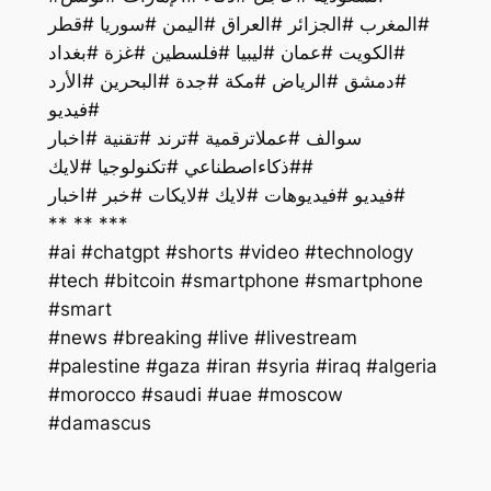
#المغرب #الجزائر #العراق #اليمن #سوريا #قطر
#الكويت #عمان #ليبيا #فلسطين #غزة #بغداد
#دمشق #الرياض #مكة #جدة #البحرين #الأرد
#فيديو
سوالف #عملاترقمية #ترند #تقنية #اخبار
#ذكاءاصطناعي #تكنولوجيا #لايك#
فيديو #فيديوهات #لايك #لايكات #خبر #اخبار#
** ** ***
#ai #chatgpt #shorts #video #technology
#tech #bitcoin #smartphone #smartphone
#smart
#palestine #gaza #iran #syria #iraq #algeria
#morocco #saudi #uae #moscow
#damascus