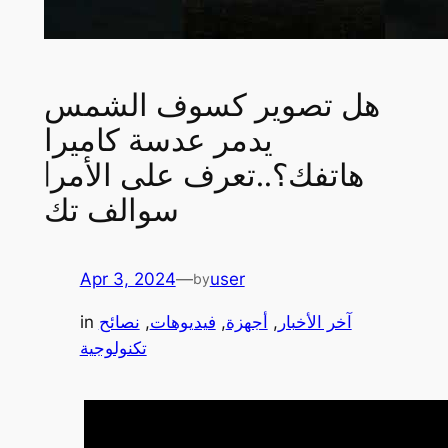
هل تصوير كسوف الشمس
يدمر عدسة كاميرا
هاتفك؟..تعرف على الأمر|
سوالف تك
Apr 3, 2024
—
user
by
آخر الأخبار
, 
أجهزة
, 
فيديوهات
, 
نصائح
in
تكنولوجية