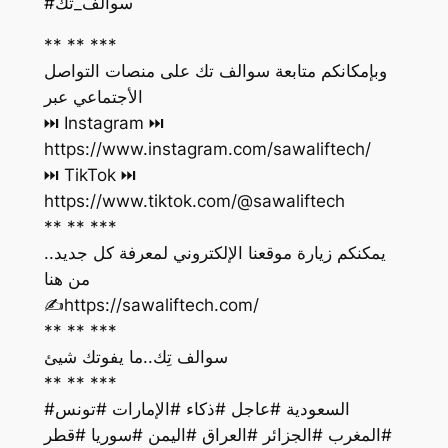
#سوالف_تك
** ** ***
وبإمكانكم متابعة سوالف تك على منصات التواصل
الأجتماعي عبر
https://www.instagram.com/sawaliftech/
https://www.tiktok.com/@sawaliftech
** ** ***
يمكنكم زيارة موقعنا الإلكتروني لمعرفة كل جديد..
من هنا
‏✍️https://sawaliftech.com/
** ** ***
سوالف تِك..ما يفوتك شيئ
** ** ***
#السعودية #عاجل #ذكاء #الإمارات #تونس
#المغرب #الجزائر #العراق #اليمن #سوريا #قطر