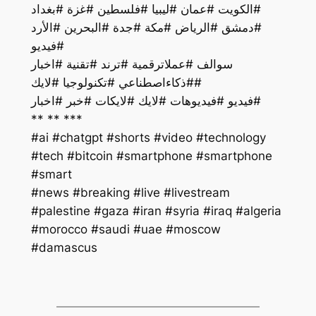
#الكويت #عمان #ليبيا #فلسطين #غزة #بغداد
#دمشق #الرياض #مكة #جدة #البحرين #الأرد
#فيديو
سوالف #عملاترقمية #ترند #تقنية #اخبار
#ذكاءاصطناعي #تكنولوجيا #لايك#
فيديو #فيديوهات #لايك #لايكات #خبر #اخبار#
** ** ***
#ai #chatgpt #shorts #video #technology
#tech #bitcoin #smartphone #smartphone
#smart
#palestine #gaza #iran #syria #iraq #algeria
#morocco #saudi #uae #moscow
#damascus