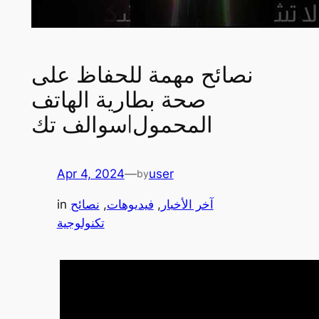
نصائح مهمة للحفاظ على
صحة بطارية الهاتف
المحمول|سوالف تك
Apr 4, 2024
—
user
by
آخر الأخبار
, 
فيديوهات
, 
نصائح
in
تكنولوجية