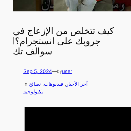
كيف تتخلص من الإزعاج في
جروبك على انستجرام؟|
سوالف تك
Sep 5, 2024
—
user
by
آخر الأخبار
, 
فيديوهات
, 
نصائح
in
تكنولوجية