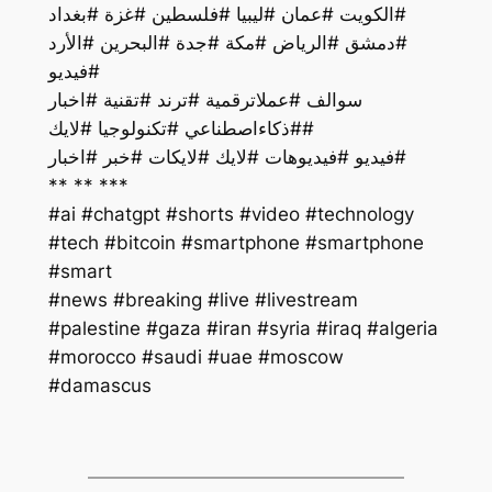
#الكويت #عمان #ليبيا #فلسطين #غزة #بغداد
#دمشق #الرياض #مكة #جدة #البحرين #الأرد
#فيديو
سوالف #عملاترقمية #ترند #تقنية #اخبار
#ذكاءاصطناعي #تكنولوجيا #لايك#
فيديو #فيديوهات #لايك #لايكات #خبر #اخبار#
** ** ***
#ai #chatgpt #shorts #video #technology
#tech #bitcoin #smartphone #smartphone
#smart
#palestine #gaza #iran #syria #iraq #algeria
#morocco #saudi #uae #moscow
#damascus