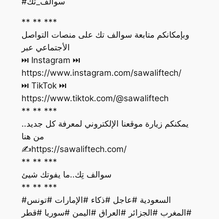
#سوالف_تك
** ** ***
وبإمكانكم متابعة سوالف تك على منصات التواصل
الأجتماعي عبر
https://www.instagram.com/sawaliftech/
https://www.tiktok.com/@sawaliftech
** ** ***
يمكنكم زيارة موقعنا الإلكتروني لمعرفة كل جديد..
من هنا
‏✍️https://sawaliftech.com/
** ** ***
سوالف تِك..ما يفوتك شيئ
** ** ***
#السعودية #عاجل #ذكاء #الإمارات #تونس
#المغرب #الجزائر #العراق #اليمن #سوريا #قطر