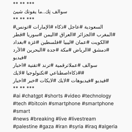
** ** ***
سوالف تِك..ما يفوتك شيئ
** ** ***
#السعودية #عاجل #ذكاء #الإمارات #تونس
#المغرب #الجزائر #العراق #اليمن #سوريا #قطر
#الكويت #عمان #ليبيا #فلسطين #غزة #بغداد
#دمشق #الرياض #مكة #جدة #البحرين #الأرد
#فيديو
سوالف #عملاترقمية #ترند #تقنية #اخبار
#ذكاءاصطناعي #تكنولوجيا #لايك#
فيديو #فيديوهات #لايك #لايكات #خبر #اخبار#
** ** ***
#ai #chatgpt #shorts #video #technology
#tech #bitcoin #smartphone #smartphone
#smart
#palestine #gaza #iran #syria #iraq #algeria