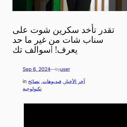
تقدر تأخد سكرين شوت على
سناب شات من غير ما حد
يعرف! |سوالف تك
Sep 6, 2024
—
user
by
آخر الأخبار
, 
فيديوهات
, 
نصائح
in
تكنولوجية