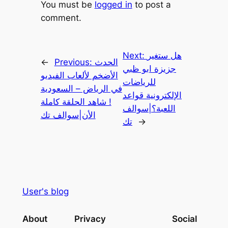
You must be
logged in
to post a
comment.
Next:
هل ستغير
←
Previous:
الحدث
جزيزة ابو ظبي
الأضخم لألعاب الفيديو
للرياضات
في الرياض – السعودية
الإلكترونية قواعد
! شاهد الحلقة كاملة
اللعبة؟|سوالف
الأن|سوالف تك
تك
→
User's blog
About
Privacy
Social