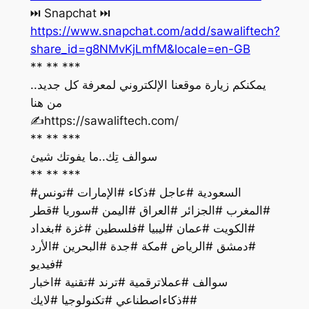
‏⏭ Snapchat ⏭
https://www.snapchat.com/add/sawaliftech?
share_id=g8NMvKjLmfM&locale=en-GB
** ** ***
يمكنكم زيارة موقعنا الإلكتروني لمعرفة كل جديد..
من هنا
‏✍️https://sawaliftech.com/
** ** ***
سوالف تِك..ما يفوتك شيئ
** ** ***
#السعودية #عاجل #ذكاء #الإمارات #تونس
#المغرب #الجزائر #العراق #اليمن #سوريا #قطر
#الكويت #عمان #ليبيا #فلسطين #غزة #بغداد
#دمشق #الرياض #مكة #جدة #البحرين #الأرد
#فيديو
سوالف #عملاترقمية #ترند #تقنية #اخبار
#ذكاءاصطناعي #تكنولوجيا #لايك#