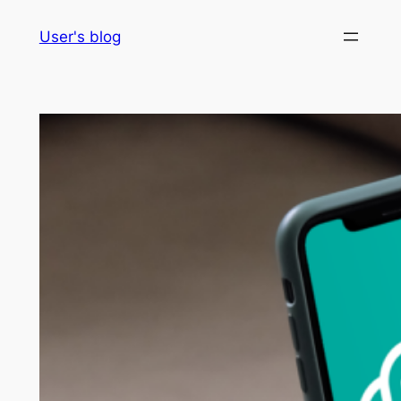
Skip
User's blog
to
content