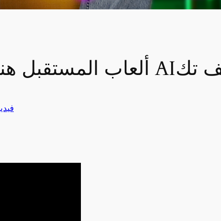
 طفلك مع AI؟|سوالف تك
فيدي