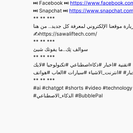
https://www.facebook.c
‏⏭ Facebook ⏭
https://www.snapchat.co
‏⏭ Snapchat ⏭
** ** ***
يارة موقعنا الإلكتروني لمعرفة كل جديد.. من هنا
‏✍️https://sawaliftech.com/
** ** ***
سوالف تِك..ما يفوتك شيئ
** ** ***
بار# #انترنت_الاشياء #سيارات #العاب #هواتف
** ** ***
#ai #chatgpt #shorts #video #technolog
#الذكاء_الاصطناعي #BubblePal