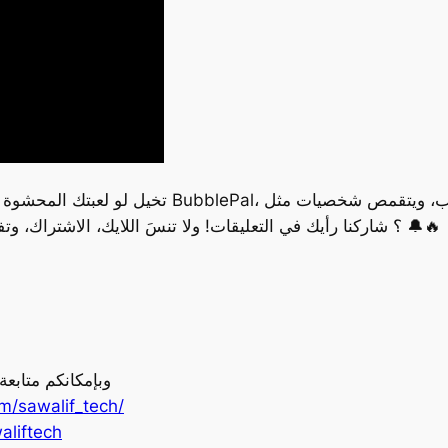
تخيل لو لعبتك المحشوة تقدر ترد عليك وتتفاعل مع
وPeppa Pig! هل تترك طفلك مع AI؟ شاركنا رأيك في التعليقات! ولا تنسَ اللايك، الاشتراك، وتفعيل الجرس 🔔🔥
وبإمكانكم متابع
m/sawalif_tech/
aliftech