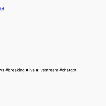
GB
s #breaking #live #livestream #chatgpt