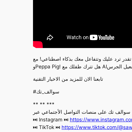
ك بذكاء اصطناعي! مع BubblePal، أي دمية تتحول لصديق ذكي يحكي، يجاوب، ويتقمص شخصيات مثل Elsa
تابعنا الان للمزيد من الاخبار التقنية
#سوالف_تك
** ** ***
ة سوالف تك على منصات التواصل الأجتماعي عبر
https://www.instagram.co
‏⏭ Instagram ⏭
https://www.tiktok.com/@saw
‏⏭ TikTok ⏭