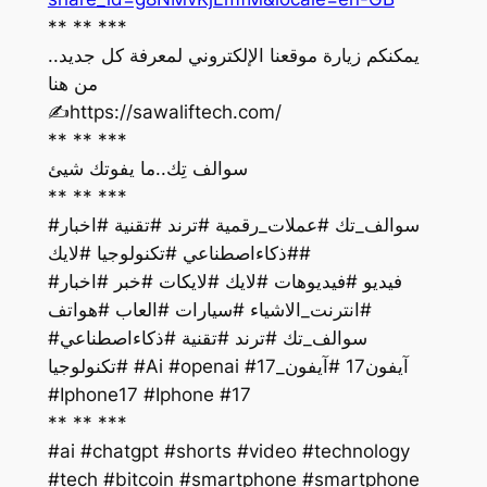
** ** ***
يمكنكم زيارة موقعنا الإلكتروني لمعرفة كل جديد..
من هنا
‏✍️https://sawaliftech.com/
** ** ***
سوالف تِك..ما يفوتك شيئ
** ** ***
#سوالف_تك #عملات_رقمية #ترند #تقنية #اخبار
#ذكاءاصطناعي #تكنولوجيا #لايك#
فيديو #فيديوهات #لايك #لايكات #خبر #اخبار#
#انترنت_الاشياء #سيارات #العاب #هواتف
#سوالف_تك #ترند #تقنية #ذكاءاصطناعي
#تكنولوجيا #Ai #openai #آيفون17 #آيفون_17
#Iphone17 #Iphone #17
** ** ***
#ai #chatgpt #shorts #video #technology
#tech #bitcoin #smartphone #smartphone