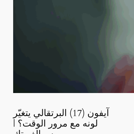
آيفون (17) البرتقالي يتغيّر
لونه مع مرور الوقت؟ |
سوالف تك