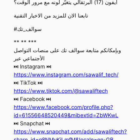
آيفون (17) البرتقالي يتغيّر لونه مع مرور الوقت؟
تابعنا الان للمزيد من الاخبار التقنية
#سوالف_تك
** ** ***
وبإمكانكم متابعة سوالف تك على منصات التواصل
الأجتماعي عبر
‏⏭ Instagram ⏭
https://www.instagram.com/sawalif_tech/
‏⏭ TikTok ⏭
https://www.tiktok.com/@sawaliftech
‏⏭ Facebook ⏭
https://www.facebook.com/profile.php?
id=61556648520449&mibextid=ZbWKwL
‏⏭ Snapchat ⏭
https://www.snapchat.com/add/sawaliftech?
share_id=g8NMvKjLmfM&locale=en-GB